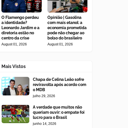
O Flamengo perdeu
Opinião | Gasolina
a identidade?
com mais etanol: a
Leonardo Jardim e a
economia prometida
diretoria estão no
pode não chegar ao
centro da crise
bolso do brasileiro
August 01, 2026
August 01, 2026
Mais Vistos
Chapa de Celina Leão sofre
reviravolta após acordo com
o MDB
julho 29, 2026
A verdade que muitos não
queriam ouvir: o empate foi
lucro para o Brasil
junho 14, 2026