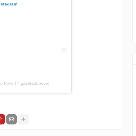
Instagram
 do Povo (@gazetadopovo)