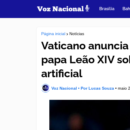
Brasília
Bah
Página inicial
Notícias
Vaticano anuncia 
papa Leão XIV sob
artificial
Voz Nacional • Por Lucas Souza
•
maio 2