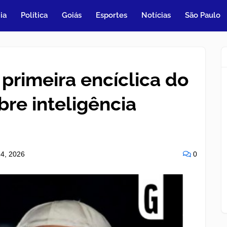
ia
Política
Goiás
Esportes
Notícias
São Paulo
primeira encíclica do
re inteligência
4, 2026
0