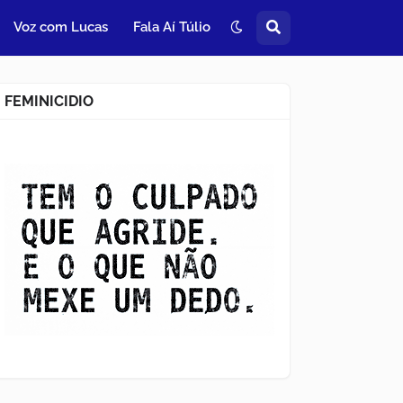
Voz com Lucas
Fala Aí Túlio
FEMINICIDIO