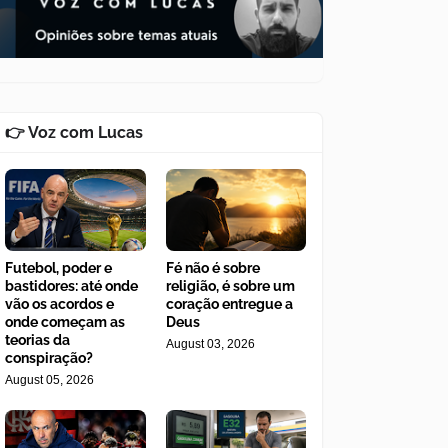
👉 Voz com Lucas
Futebol, poder e
Fé não é sobre
bastidores: até onde
religião, é sobre um
vão os acordos e
coração entregue a
onde começam as
Deus
teorias da
August 03, 2026
conspiração?
August 05, 2026