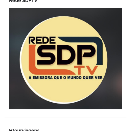
Rede SDPTV
Htourviagens