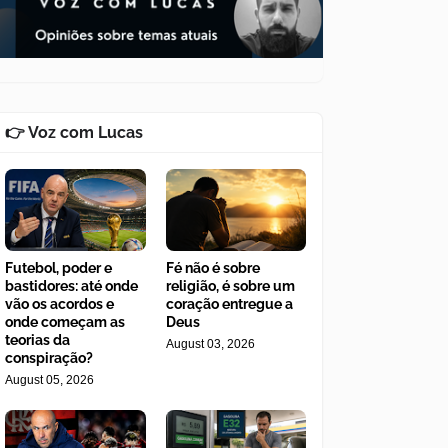
👉 Voz com Lucas
Futebol, poder e
Fé não é sobre
bastidores: até onde
religião, é sobre um
vão os acordos e
coração entregue a
onde começam as
Deus
teorias da
August 03, 2026
conspiração?
August 05, 2026