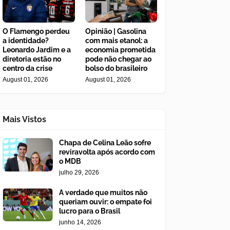
O Flamengo perdeu
Opinião | Gasolina
a identidade?
com mais etanol: a
Leonardo Jardim e a
economia prometida
diretoria estão no
pode não chegar ao
centro da crise
bolso do brasileiro
August 01, 2026
August 01, 2026
Mais Vistos
Chapa de Celina Leão sofre
reviravolta após acordo com
o MDB
julho 29, 2026
A verdade que muitos não
queriam ouvir: o empate foi
lucro para o Brasil
junho 14, 2026