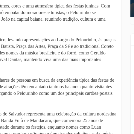
mos, cores e uma atmosfera típica das festas juninas. Com
rró embalando moradores e turistas, o Pelourinho se
João na capital baiana, reunindo tradição, cultura e uma
ico, levando apresentações ao Largo do Pelourinho, às praças
tista, Praça das Artes, Praça da Sé e ao tradicional Coreto
des nomes da música brasileira e do forró, como Geraldo
val Dantas, mantendo viva uma das mais importantes
hares de pessoas em busca da experiência típica das festas de
e atrações têm encantado tanto os baianos quanto visitantes
eforçando o Pelourinho como um dos principais cartões-postais
ico de Salvador representa uma celebração da cultura nordestina
 A Banda Fulô de Mandacaru, que comemora 25 anos de
o estado durante os festejos, enquanto nomes como Luan
 de uma programação que reúne grandes referências da música