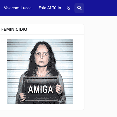
Voz com Lucas
Fala Aí Túlio
FEMINICIDIO