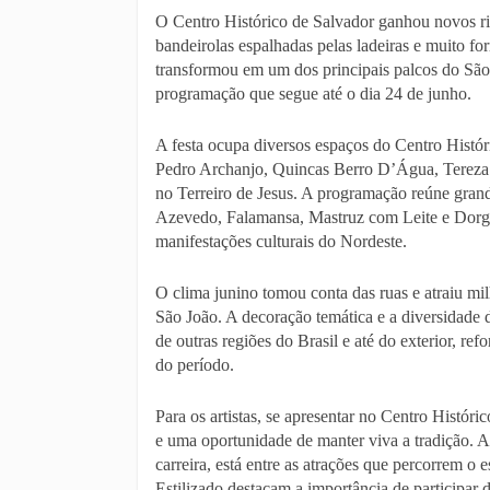
O Centro Histórico de Salvador ganhou novos rit
bandeirolas espalhadas pelas ladeiras e muito fo
transformou em um dos principais palcos do São 
programação que segue até o dia 24 de junho.
A festa ocupa diversos espaços do Centro Histór
Pedro Archanjo, Quincas Berro D’Água, Tereza Ba
no Terreiro de Jesus. A programação reúne gran
Azevedo, Falamansa, Mastruz com Leite e Dorgi
manifestações culturais do Nordeste.
O clima junino tomou conta das ruas e atraiu mil
São João. A decoração temática e a diversidade d
de outras regiões do Brasil e até do exterior, r
do período.
Para os artistas, se apresentar no Centro Histór
e uma oportunidade de manter viva a tradição.
carreira, está entre as atrações que percorrem 
Estilizado destacam a importância de participar