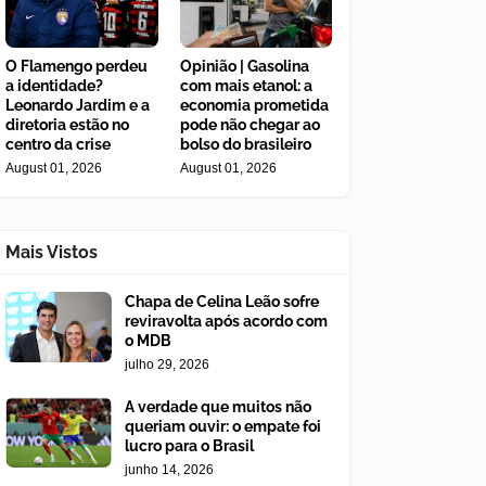
O Flamengo perdeu
Opinião | Gasolina
a identidade?
com mais etanol: a
Leonardo Jardim e a
economia prometida
diretoria estão no
pode não chegar ao
centro da crise
bolso do brasileiro
August 01, 2026
August 01, 2026
Mais Vistos
Chapa de Celina Leão sofre
reviravolta após acordo com
o MDB
julho 29, 2026
A verdade que muitos não
queriam ouvir: o empate foi
lucro para o Brasil
junho 14, 2026