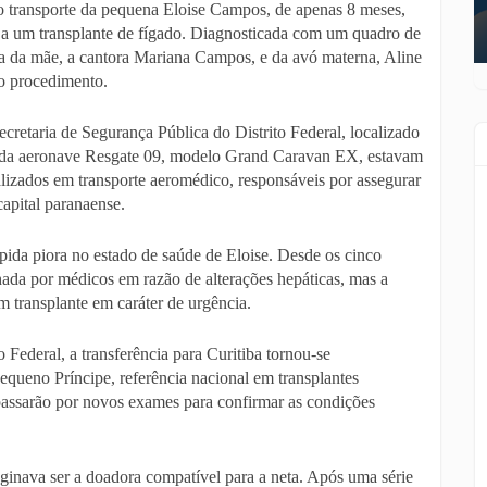
 o transporte da pequena Eloise Campos, de apenas 8 meses,
a a um transplante de fígado. Diagnosticada com um quadro de
a da mãe, a cantora Mariana Campos, e da avó materna, Aline
o procedimento.
retaria de Segurança Pública do Distrito Federal, localizado
do da aeronave Resgate 09, modelo Grand Caravan EX, estavam
lizados em transporte aeromédico, responsáveis por assegurar
capital paranaense.
pida piora no estado de saúde de Eloise. Desde os cinco
ada por médicos em razão de alterações hepáticas, mas a
 transplante em caráter de urgência.
Federal, a transferência para Curitiba tornou-se
equeno Príncipe, referência nacional em transplantes
 passarão por novos exames para confirmar as condições
inava ser a doadora compatível para a neta. Após uma série