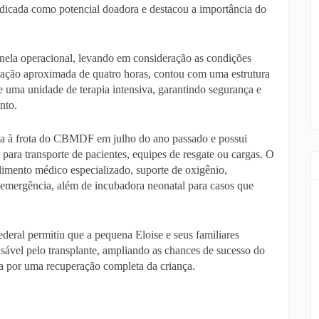
 indicada como potencial doadora e destacou a importância do
anela operacional, levando em consideração as condições
uração aproximada de quatro horas, contou com uma estrutura
e uma unidade de terapia intensiva, garantindo segurança e
nto.
ada à frota do CBMDF em julho do ano passado e possui
para transporte de pacientes, equipes de resgate ou cargas. O
imento médico especializado, suporte de oxigênio,
e emergência, além de incubadora neonatal para casos que
eral permitiu que a pequena Eloise e seus familiares
ável pelo transplante, ampliando as chances de sucesso do
a por uma recuperação completa da criança.