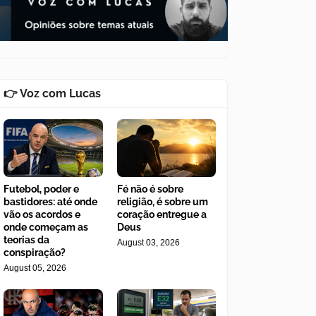
👉 Voz com Lucas
Futebol, poder e
Fé não é sobre
bastidores: até onde
religião, é sobre um
vão os acordos e
coração entregue a
onde começam as
Deus
teorias da
August 03, 2026
conspiração?
August 05, 2026