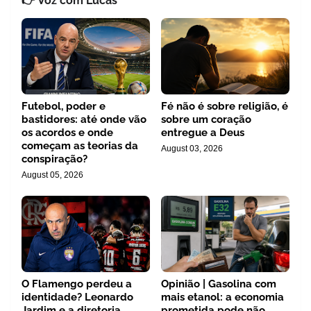
👉 Voz com Lucas
Futebol, poder e
Fé não é sobre religião, é
bastidores: até onde vão
sobre um coração
os acordos e onde
entregue a Deus
começam as teorias da
August 03, 2026
conspiração?
August 05, 2026
O Flamengo perdeu a
Opinião | Gasolina com
identidade? Leonardo
mais etanol: a economia
Jardim e a diretoria
prometida pode não