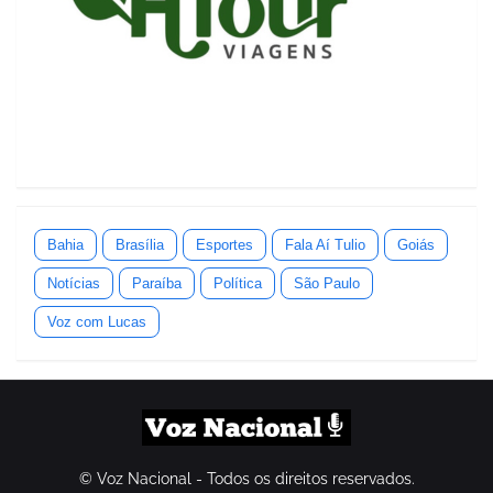
Bahia
Brasília
Esportes
Fala Aí Tulio
Goiás
Notícias
Paraíba
Política
São Paulo
Voz com Lucas
© Voz Nacional - Todos os direitos reservados.