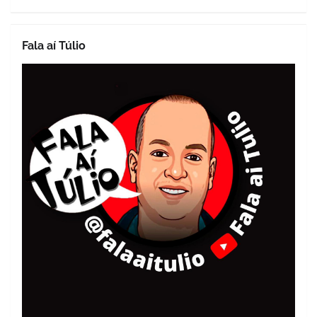
Fala aí Túlio