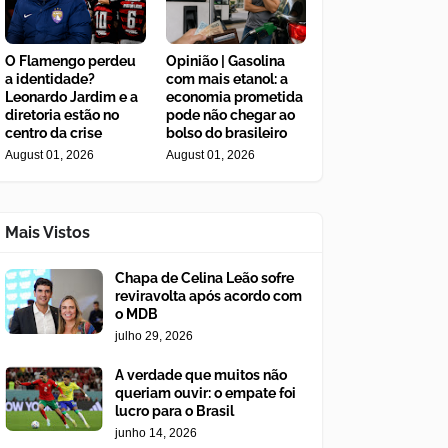
O Flamengo perdeu
Opinião | Gasolina
a identidade?
com mais etanol: a
Leonardo Jardim e a
economia prometida
diretoria estão no
pode não chegar ao
centro da crise
bolso do brasileiro
August 01, 2026
August 01, 2026
Mais Vistos
Chapa de Celina Leão sofre
reviravolta após acordo com
o MDB
julho 29, 2026
A verdade que muitos não
queriam ouvir: o empate foi
lucro para o Brasil
junho 14, 2026