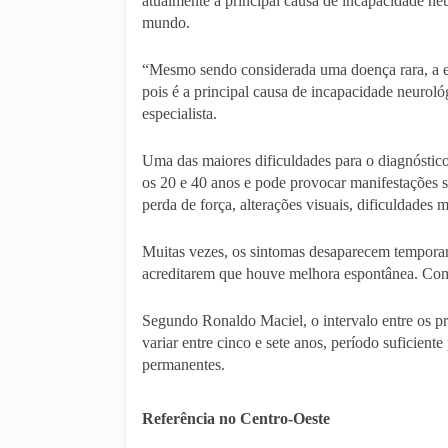
atualmente a principal causa de incapacidade ne
mundo.
“Mesmo sendo considerada uma doença rara, a es
pois é a principal causa de incapacidade neuroló
especialista.
Uma das maiores dificuldades para o diagnóstico
os 20 e 40 anos e pode provocar manifestações 
perda de força, alterações visuais, dificuldades 
Muitas vezes, os sintomas desaparecem temporari
acreditarem que houve melhora espontânea. Com
Segundo Ronaldo Maciel, o intervalo entre os pr
variar entre cinco e sete anos, período suficien
permanentes.
Referência no Centro-Oeste