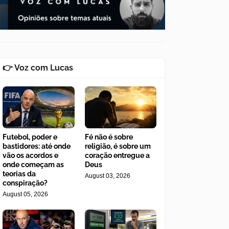
👉 Voz com Lucas
Futebol, poder e
Fé não é sobre
bastidores: até onde
religião, é sobre um
vão os acordos e
coração entregue a
onde começam as
Deus
teorias da
August 03, 2026
conspiração?
August 05, 2026