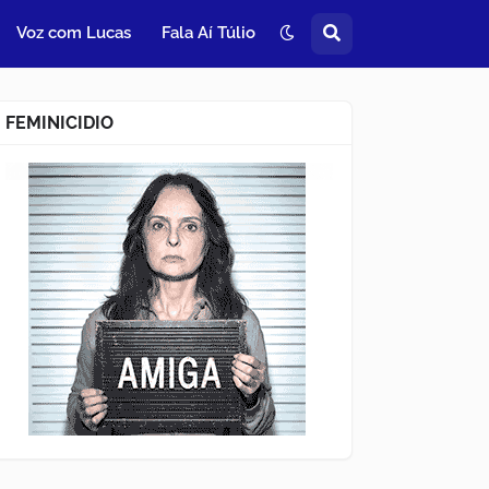
Voz com Lucas
Fala Aí Túlio
FEMINICIDIO