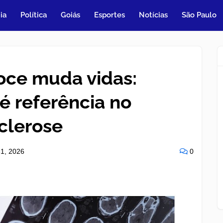
ia
Política
Goiás
Esportes
Notícias
São Paulo
oce muda vidas:
é referência no
clerose
1, 2026
0