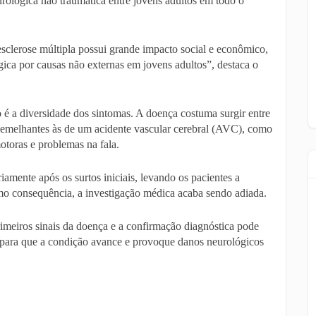
urológica não traumática entre jovens adultos em todo o
clerose múltipla possui grande impacto social e econômico,
gica por causas não externas em jovens adultos”, destaca o
 é a diversidade dos sintomas. A doença costuma surgir entre
semelhantes às de um acidente vascular cerebral (AVC), como
motoras e problemas na fala.
amente após os surtos iniciais, levando os pacientes a
o consequência, a investigação médica acaba sendo adiada.
imeiros sinais da doença e a confirmação diagnóstica pode
te para que a condição avance e provoque danos neurológicos