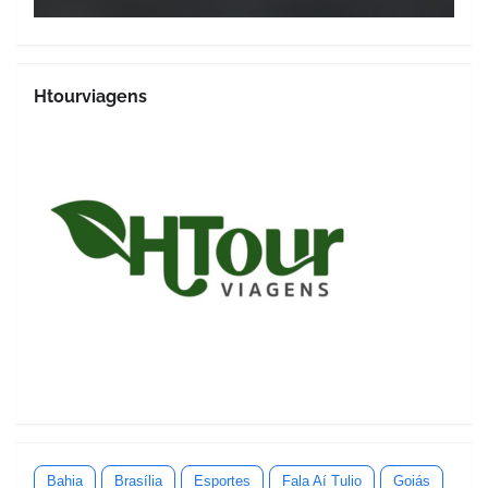
Htourviagens
Bahia
Brasília
Esportes
Fala Aí Tulio
Goiás