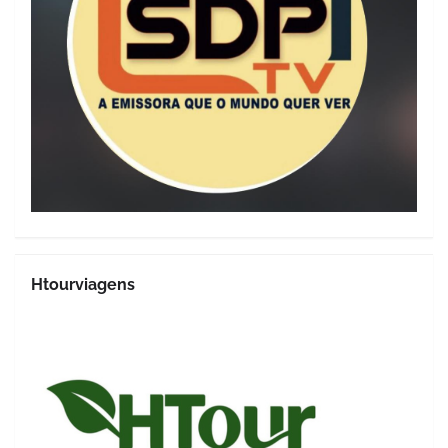
Htourviagens