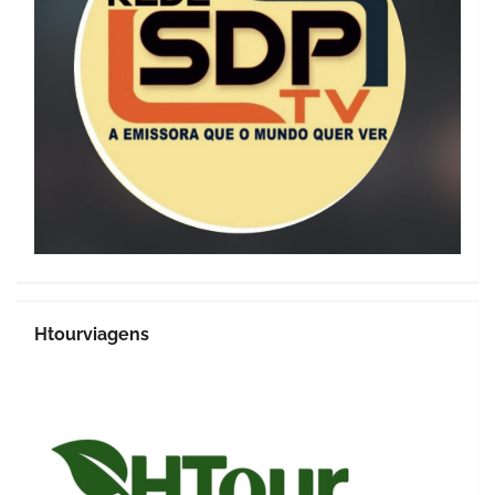
Htourviagens