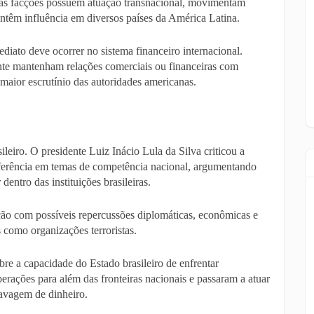
as facções possuem atuação transnacional, movimentam
antêm influência em diversos países da América Latina.
ediato deve ocorrer no sistema financeiro internacional.
nte mantenham relações comerciais ou financeiras com
maior escrutínio das autoridades americanas.
eiro. O presidente Luiz Inácio Lula da Silva criticou a
erferência em temas de competência nacional, argumentando
entro das instituições brasileiras.
o com possíveis repercussões diplomáticas, econômicas e
s como organizações terroristas.
e a capacidade do Estado brasileiro de enfrentar
rações para além das fronteiras nacionais e passaram a atuar
lavagem de dinheiro.