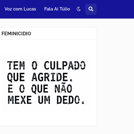
Voz com Lucas
Fala Aí Túlio
FEMINICIDIO