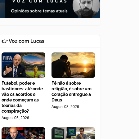
👉 Voz com Lucas
Futebol, poder e
Fé não é sobre
bastidores: até onde
religião, é sobre um
vão os acordos e
coração entregue a
onde começam as
Deus
teorias da
August 03, 2026
conspiração?
August 05, 2026