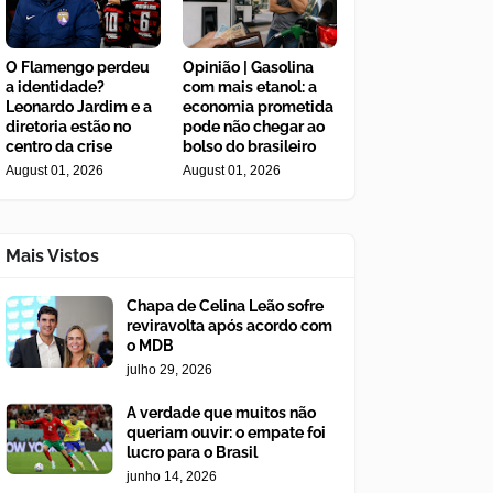
O Flamengo perdeu
Opinião | Gasolina
a identidade?
com mais etanol: a
Leonardo Jardim e a
economia prometida
diretoria estão no
pode não chegar ao
centro da crise
bolso do brasileiro
August 01, 2026
August 01, 2026
Mais Vistos
Chapa de Celina Leão sofre
reviravolta após acordo com
o MDB
julho 29, 2026
A verdade que muitos não
queriam ouvir: o empate foi
lucro para o Brasil
junho 14, 2026