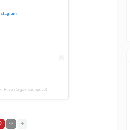
Instagram
 do Povo (@gazetadopovo)