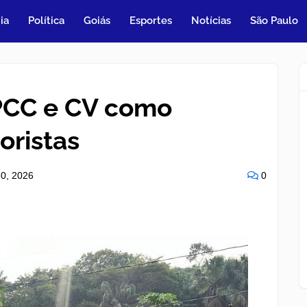
ia
Política
Goiás
Esportes
Notícias
São Paulo
 PCC e CV como
oristas
0, 2026
0