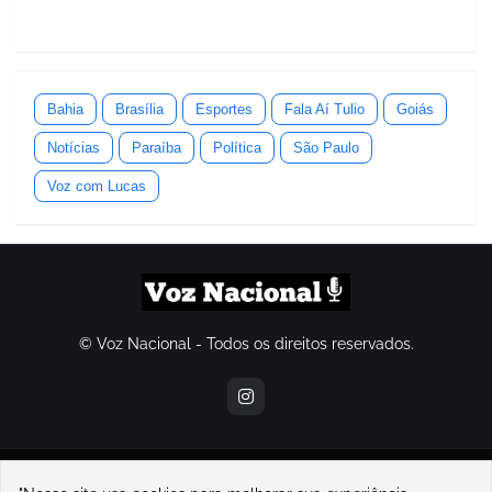
Bahia
Brasília
Esportes
Fala Aí Tulio
Goiás
Notícias
Paraíba
Política
São Paulo
Voz com Lucas
© Voz Nacional - Todos os direitos reservados.
contatovoznacional@gmail.com