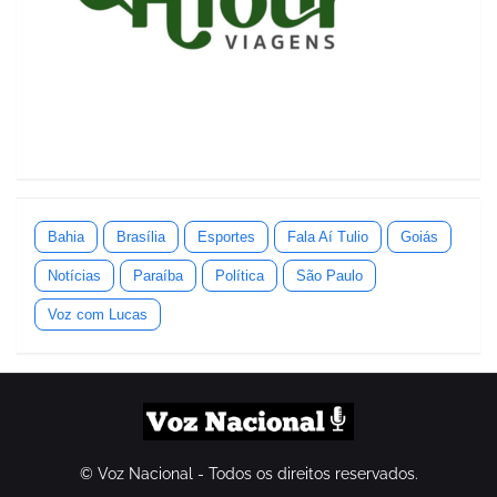
Bahia
Brasília
Esportes
Fala Aí Tulio
Goiás
Notícias
Paraíba
Política
São Paulo
Voz com Lucas
© Voz Nacional - Todos os direitos reservados.