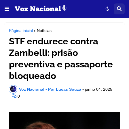
Página inicial
Notícias
STF endurece contra
Zambelli: prisão
preventiva e passaporte
bloqueado
Voz Nacional • Por Lucas Souza
•
junho 04, 2025
0