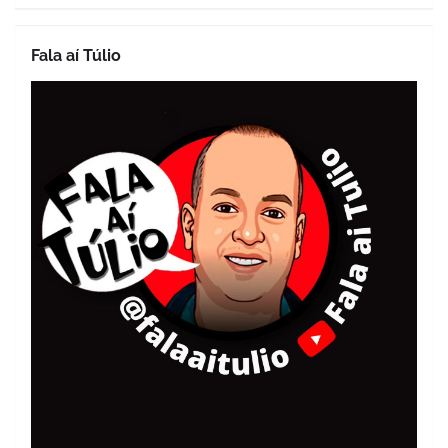
Fala aí Túlio