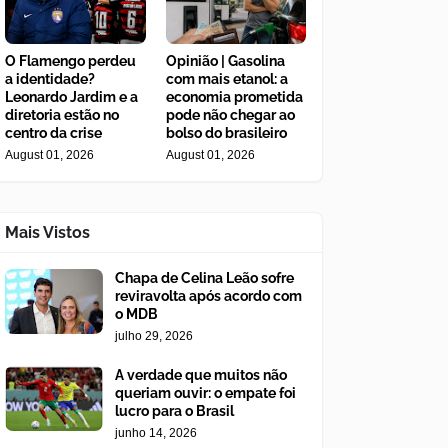
O Flamengo perdeu
Opinião | Gasolina
a identidade?
com mais etanol: a
Leonardo Jardim e a
economia prometida
diretoria estão no
pode não chegar ao
centro da crise
bolso do brasileiro
August 01, 2026
August 01, 2026
Mais Vistos
Chapa de Celina Leão sofre
reviravolta após acordo com
o MDB
julho 29, 2026
A verdade que muitos não
queriam ouvir: o empate foi
lucro para o Brasil
junho 14, 2026