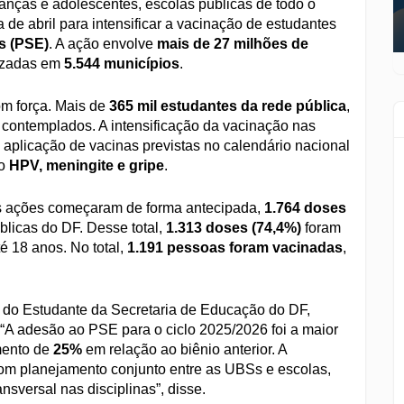
rianças e adolescentes, escolas públicas de todo o
de abril para intensificar a vacinação de estudantes
s (PSE)
. A ação envolve
mais de 27 milhões de
izadas em
5.544 municípios
.
om força. Mais de
365 mil estudantes da rede pública
,
 contemplados. A intensificação da vacinação nas
 aplicação de vacinas previstas no calendário nacional
mo
HPV, meningite e gripe
.
s ações começaram de forma antecipada,
1.764 doses
licas do DF. Desse total,
1.313 doses (74,4%)
foram
é 18 anos. No total,
1.191 pessoas foram vacinadas
,
e do Estudante da Secretaria de Educação do DF,
. “A adesão ao PSE para o ciclo 2025/2026 foi a maior
umento de
25%
em relação ao biênio anterior. A
 com planejamento conjunto entre as UBSs e escolas,
versal nas disciplinas”, disse.