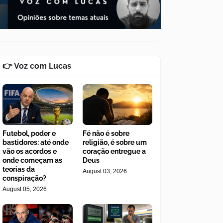
👉 Voz com Lucas
Futebol, poder e
Fé não é sobre
bastidores: até onde
religião, é sobre um
vão os acordos e
coração entregue a
onde começam as
Deus
teorias da
August 03, 2026
conspiração?
August 05, 2026