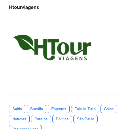
Htourviagens
Bahia
Brasília
Esportes
Fala Aí Tulio
Goiás
Notícias
Paraíba
Política
São Paulo