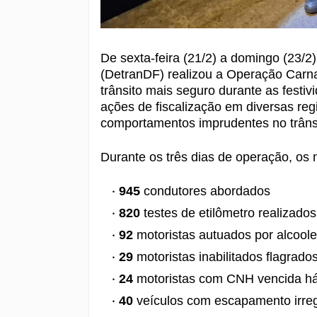
De sexta-feira (21/2) a domingo (23/2)
(DetranDF) realizou a Operação Carna
trânsito mais seguro durante as festiv
ações de fiscalização em diversas regi
comportamentos imprudentes no trâns
Durante os três dias de operação, os
945
condutores abordados
820
testes de etilômetro realizados
92
motoristas autuados por alcool
29
motoristas inabilitados flagrado
24
motoristas com CNH vencida há
40
veículos com escapamento irreg