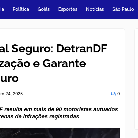
ia
Política
Goiás
Esportes
Notícias
São Paulo
al Seguro: DetranDF
lização e Garante
guro
iro 24, 2025
0
DF resulta em mais de 90 motoristas autuados
zenas de infrações registradas