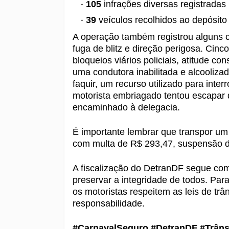
105
infrações diversas registradas
39
veículos recolhidos ao depósito
A operação também registrou alguns ca
fuga de blitz e direção perigosa. Cinc
bloqueios viários policiais, atitude co
uma condutora inabilitada e alcooliz
faquir, um recurso utilizado para int
motorista embriagado tentou escapar d
encaminhado à delegacia.
É importante lembrar que transpor um 
com multa de R$ 293,47, suspensão do 
A fiscalização do DetranDF segue com 
preservar a integridade de todos. Pa
os motoristas respeitem as leis de tr
responsabilidade.
#CarnavalSeguro #DetranDF #Trân