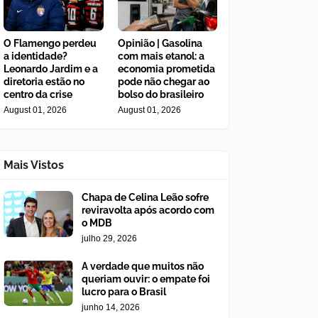
O Flamengo perdeu
Opinião | Gasolina
a identidade?
com mais etanol: a
Leonardo Jardim e a
economia prometida
diretoria estão no
pode não chegar ao
centro da crise
bolso do brasileiro
August 01, 2026
August 01, 2026
Mais Vistos
Chapa de Celina Leão sofre
reviravolta após acordo com
o MDB
julho 29, 2026
A verdade que muitos não
queriam ouvir: o empate foi
lucro para o Brasil
junho 14, 2026