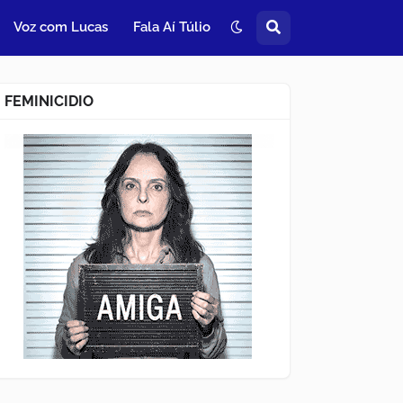
Voz com Lucas
Fala Aí Túlio
FEMINICIDIO