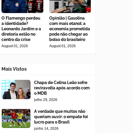
O Flamengo perdeu
Opinião | Gasolina
a identidade?
com mais etanol: a
Leonardo Jardim e a
economia prometida
diretoria estão no
pode não chegar ao
centro da crise
bolso do brasileiro
August 01, 2026
August 01, 2026
Mais Vistos
Chapa de Celina Leão sofre
reviravolta após acordo com
o MDB
julho 29, 2026
A verdade que muitos não
queriam ouvir: o empate foi
lucro para o Brasil
junho 14, 2026