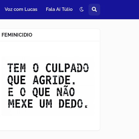
Voz com Lucas
Fala Aí Túlio
FEMINICIDIO