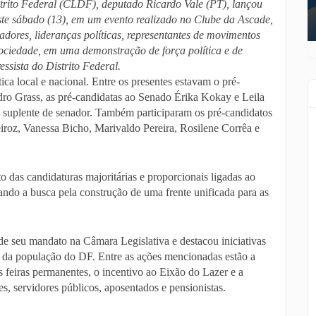
trito Federal (CLDF), deputado Ricardo Vale (PT), lançou
este sábado (13), em um evento realizado no Clube da Ascade,
adores, lideranças políticas, representantes de movimentos
sociedade, em uma demonstração de força política e de
ssista do Distrito Federal.
ca local e nacional. Entre os presentes estavam o pré-
dro Grass, as pré-candidatas ao Senado Érika Kokay e Leila
a suplente de senador. Também participaram os pré-candidatos
roz, Vanessa Bicho, Marivaldo Pereira, Rosilene Corrêa e
o das candidaturas majoritárias e proporcionais ligadas ao
ando a busca pela construção de uma frente unificada para as
e seu mandato na Câmara Legislativa e destacou iniciativas
a da população do DF. Entre as ações mencionadas estão a
s feiras permanentes, o incentivo ao Eixão do Lazer e a
s, servidores públicos, aposentados e pensionistas.