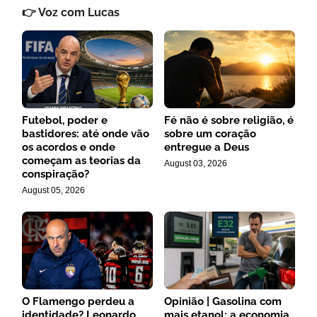
👉 Voz com Lucas
Futebol, poder e
Fé não é sobre religião, é
bastidores: até onde vão
sobre um coração
os acordos e onde
entregue a Deus
começam as teorias da
August 03, 2026
conspiração?
August 05, 2026
O Flamengo perdeu a
Opinião | Gasolina com
identidade? Leonardo
mais etanol: a economia