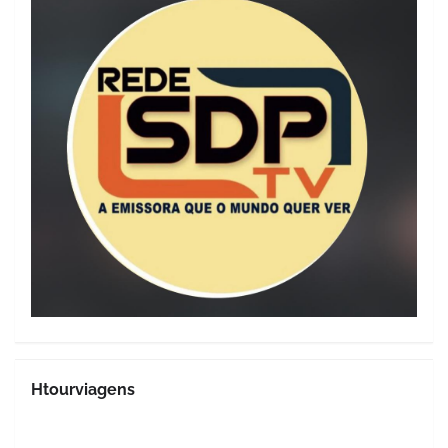
Htourviagens