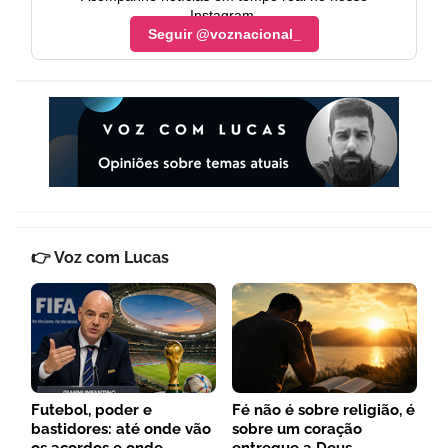
Instagram.
Seguir @voznacional_
👉 Voz com Lucas
Futebol, poder e
Fé não é sobre religião, é
bastidores: até onde vão
sobre um coração
os acordos e onde
entregue a Deus