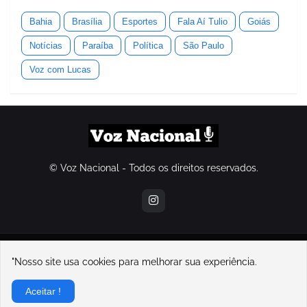
Bahia
Brasília
Esportes
Fala Aí Tulio
Goiás
Notícias
Paraíba
Política
São Paulo
Voz com Lucas
© Voz Nacional - Todos os direitos reservados.
contatovoznacional@gmail.com
"Nosso site usa cookies para melhorar sua experiência.
Home
Sobre Nós
Contato
Política de Privacidade
Aceitar !
Sobre o Voz Nacional e seu fundador, Lucas Souza