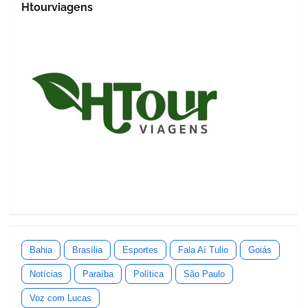
Htourviagens
Bahia
Brasília
Esportes
Fala Aí Tulio
Goiás
Notícias
Paraíba
Política
São Paulo
Voz com Lucas