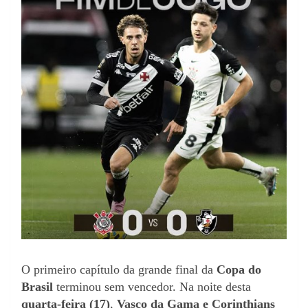
O primeiro capítulo da grande final da
Copa do
Brasil
terminou sem vencedor. Na noite desta
quarta-feira (17)
,
Vasco da Gama e Corinthians