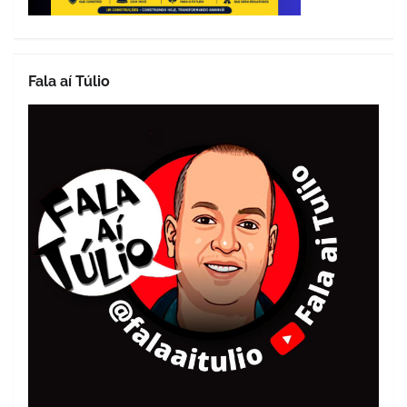
Fala aí Túlio