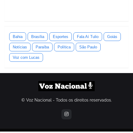
Bahia
Brasília
Esportes
Fala Aí Tulio
Goiás
Notícias
Paraíba
Política
São Paulo
Voz com Lucas
© Voz Nacional - Todos os direitos reservados.