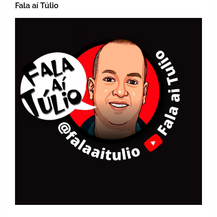
Fala aí Túlio