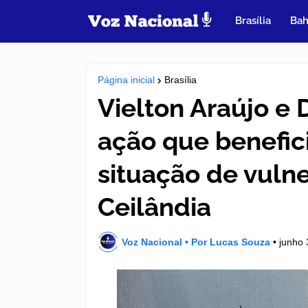
Brasília
Bah
Página inicial
Brasília
Vielton Araújo e 
ação que benefic
situação de vuln
Ceilândia
Voz Nacional • Por Lucas Souza
•
junho 