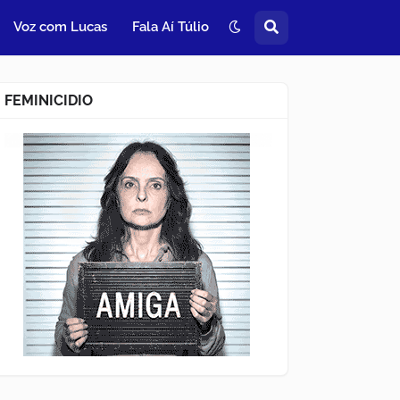
Voz com Lucas
Fala Aí Túlio
FEMINICIDIO