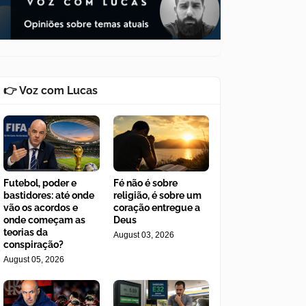
👉 Voz com Lucas
Futebol, poder e
Fé não é sobre
bastidores: até onde
religião, é sobre um
vão os acordos e
coração entregue a
onde começam as
Deus
teorias da
August 03, 2026
conspiração?
August 05, 2026