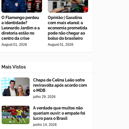
O Flamengo perdeu
Opinião | Gasolina
a identidade?
com mais etanol: a
Leonardo Jardim e a
economia prometida
diretoria estão no
pode não chegar ao
centro da crise
bolso do brasileiro
August 01, 2026
August 01, 2026
Mais Vistos
Chapa de Celina Leão sofre
reviravolta após acordo com
o MDB
julho 29, 2026
A verdade que muitos não
queriam ouvir: o empate foi
lucro para o Brasil
junho 14, 2026