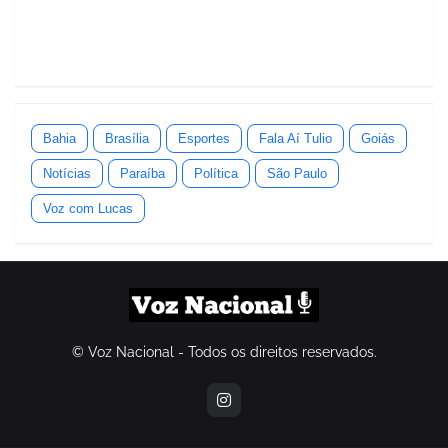
Bahia
Brasília
Esportes
Fala Aí Tulio
Goiás
Notícias
Paraíba
Política
São Paulo
Voz com Lucas
© Voz Nacional - Todos os direitos reservados.