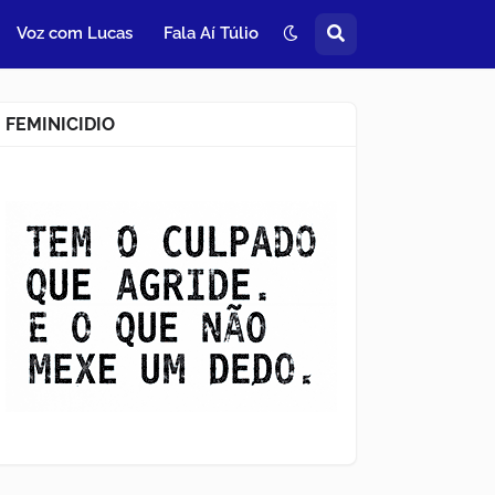
Voz com Lucas
Fala Aí Túlio
FEMINICIDIO