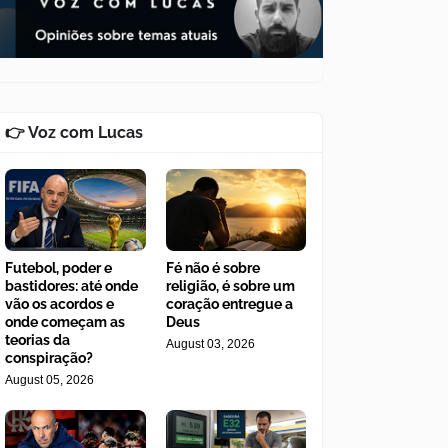
👉 Voz com Lucas
Futebol, poder e
Fé não é sobre
bastidores: até onde
religião, é sobre um
vão os acordos e
coração entregue a
onde começam as
Deus
teorias da
August 03, 2026
conspiração?
August 05, 2026