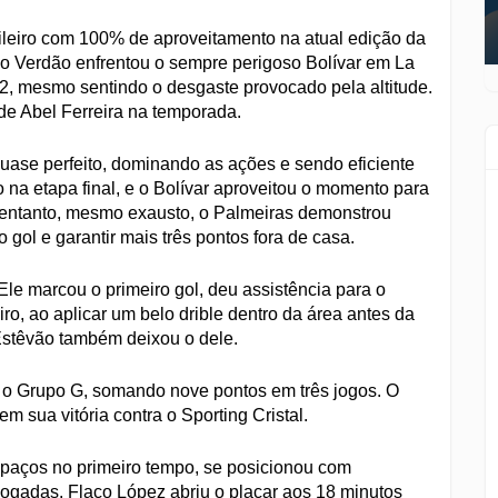
ileiro com 100% de aproveitamento na atual edição da
, o Verdão enfrentou o sempre perigoso Bolívar em La
 2, mesmo sentindo o desgaste provocado pela altitude.
 de Abel Ferreira na temporada.
quase perfeito, dominando as ações e sendo eficiente
o na etapa final, e o Bolívar aproveitou o momento para
 entanto, mesmo exausto, o Palmeiras demonstrou
 gol e garantir mais três pontos fora de casa.
Ele marcou o primeiro gol, deu assistência para o
ro, ao aplicar um belo drible dentro da área antes da
 Estêvão também deixou o dele.
ga o Grupo G, somando nove pontos em três jogos. O
 sua vitória contra o Sporting Cristal.
spaços no primeiro tempo, se posicionou com
 jogadas. Flaco López abriu o placar aos 18 minutos