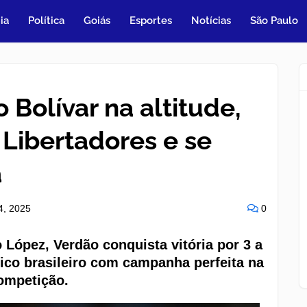
ia
Política
Goiás
Esportes
Notícias
São Paulo
 Bolívar na altitude,
Libertadores e se
a
24, 2025
0
 López, Verdão conquista vitória por 3 a
ico brasileiro com campanha perfeita na
ompetição.