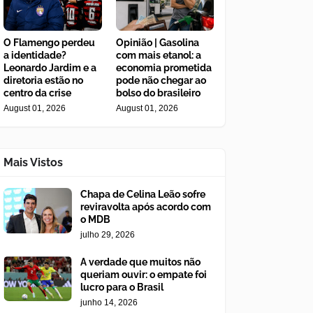
O Flamengo perdeu
Opinião | Gasolina
a identidade?
com mais etanol: a
Leonardo Jardim e a
economia prometida
diretoria estão no
pode não chegar ao
centro da crise
bolso do brasileiro
August 01, 2026
August 01, 2026
Mais Vistos
Chapa de Celina Leão sofre
reviravolta após acordo com
o MDB
julho 29, 2026
A verdade que muitos não
queriam ouvir: o empate foi
lucro para o Brasil
junho 14, 2026