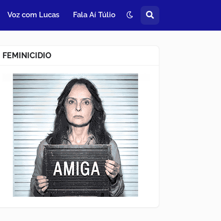
Voz com Lucas
Fala Aí Túlio
FEMINICIDIO