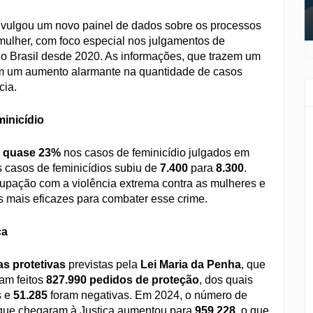
vulgou um novo painel de dados sobre os processos
a mulher, com foco especial nos julgamentos de
o o Brasil desde 2020. As informações, que trazem um
m um aumento alarmante na quantidade de casos
cia.
inicídio
e
quase 23%
nos casos de feminicídio julgados em
casos de feminicídios subiu de
7.400
para
8.300
.
pação com a violência extrema contra as mulheres e
s mais eficazes para combater esse crime.
ca
s protetivas
previstas pela
Lei Maria da Penha
, que
am feitos
827.990 pedidos de proteção
, dos quais
s e
51.285
foram negativas. Em 2024, o número de
 que chegaram à Justiça aumentou para
959.228
, o que