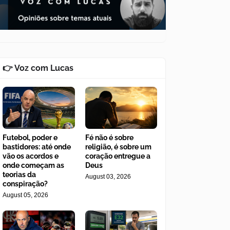
👉 Voz com Lucas
Futebol, poder e
Fé não é sobre
bastidores: até onde
religião, é sobre um
vão os acordos e
coração entregue a
onde começam as
Deus
teorias da
August 03, 2026
conspiração?
August 05, 2026