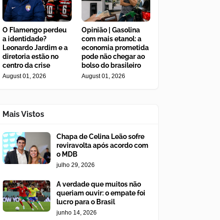
O Flamengo perdeu
Opinião | Gasolina
a identidade?
com mais etanol: a
Leonardo Jardim e a
economia prometida
diretoria estão no
pode não chegar ao
centro da crise
bolso do brasileiro
August 01, 2026
August 01, 2026
Mais Vistos
Chapa de Celina Leão sofre
reviravolta após acordo com
o MDB
julho 29, 2026
A verdade que muitos não
queriam ouvir: o empate foi
lucro para o Brasil
junho 14, 2026