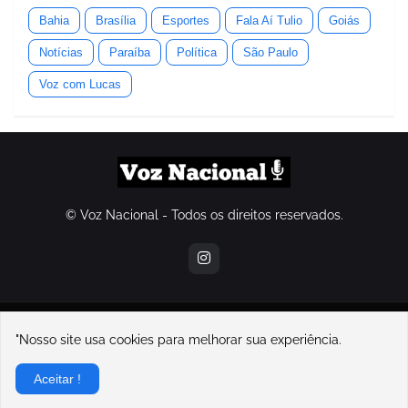
Bahia
Brasília
Esportes
Fala Aí Tulio
Goiás
Notícias
Paraíba
Política
São Paulo
Voz com Lucas
© Voz Nacional - Todos os direitos reservados.
contatovoznacional@gmail.com
"Nosso site usa cookies para melhorar sua experiência.
Home
Sobre Nós
Contato
Política de Privacidade
Aceitar !
Sobre o Voz Nacional e seu fundador, Lucas Souza