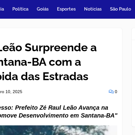
ia
Política
Goiás
Esportes
Notícias
São Paulo
 Leão Surpreende a
ntana-BA com a
ida das Estradas
iro 10, 2025
0
so: Prefeito Zé Raul Leão Avança na
romove Desenvolvimento em Santana-BA"