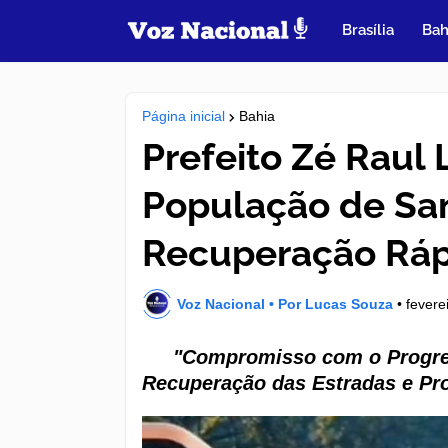
Brasília
Bah
Página inicial
Bahia
Prefeito Zé Raul
População de Sa
Recuperação Ráp
Voz Nacional • Por Lucas Souza
•
fevere
"Compromisso com o Progres
Recuperação das Estradas e P