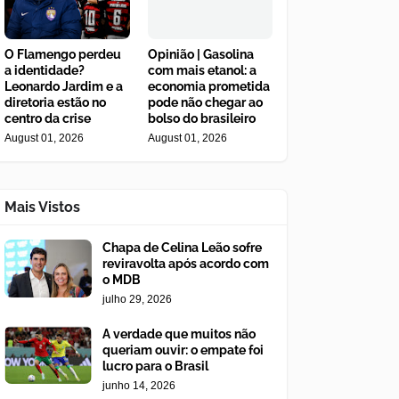
O Flamengo perdeu
Opinião | Gasolina
a identidade?
com mais etanol: a
Leonardo Jardim e a
economia prometida
diretoria estão no
pode não chegar ao
centro da crise
bolso do brasileiro
August 01, 2026
August 01, 2026
Mais Vistos
Chapa de Celina Leão sofre
reviravolta após acordo com
o MDB
julho 29, 2026
A verdade que muitos não
queriam ouvir: o empate foi
lucro para o Brasil
junho 14, 2026