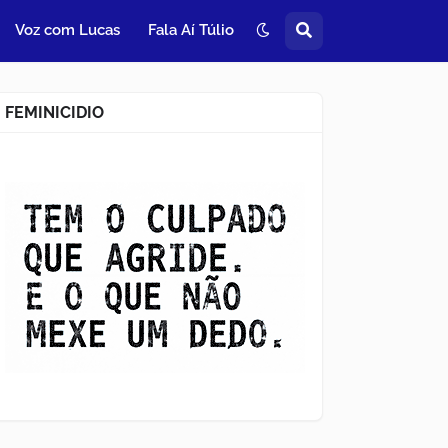
Voz com Lucas
Fala Aí Túlio
FEMINICIDIO