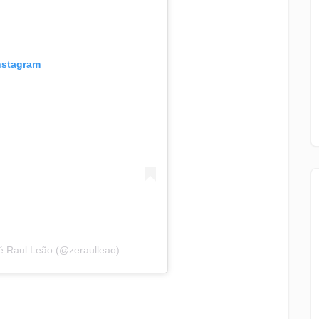
Instagram
é Raul Leão (@zeraulleao)