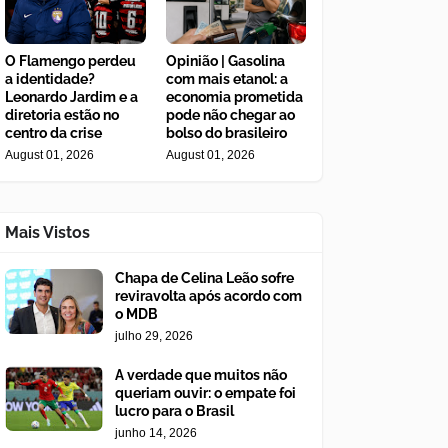
O Flamengo perdeu
Opinião | Gasolina
a identidade?
com mais etanol: a
Leonardo Jardim e a
economia prometida
diretoria estão no
pode não chegar ao
centro da crise
bolso do brasileiro
August 01, 2026
August 01, 2026
Mais Vistos
Chapa de Celina Leão sofre
reviravolta após acordo com
o MDB
julho 29, 2026
A verdade que muitos não
queriam ouvir: o empate foi
lucro para o Brasil
junho 14, 2026