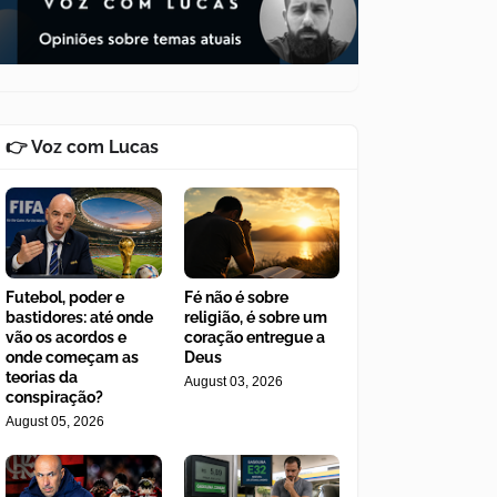
👉 Voz com Lucas
Futebol, poder e
Fé não é sobre
bastidores: até onde
religião, é sobre um
vão os acordos e
coração entregue a
onde começam as
Deus
teorias da
August 03, 2026
conspiração?
August 05, 2026