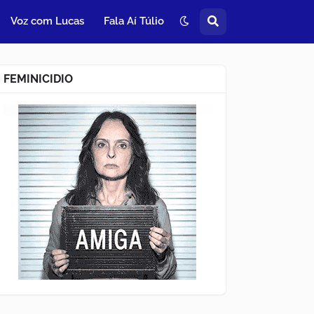
Voz com Lucas
Fala Aí Túlio
FEMINICIDIO