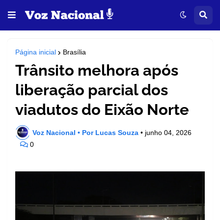
Página inicial
Brasília
Trânsito melhora após
liberação parcial dos
viadutos do Eixão Norte
Voz Nacional • Por Lucas Souza
•
junho 04, 2026
0