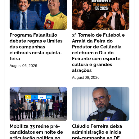
Programa Falaaitulio
3º Torneio de Futebol e
debate regras e limites
Arraiá da Feira do
das campanhas
Produtor de Ceilândia
eleitorais nesta quinta-
celebram o Dia do
feira
Feirante com esporte,
cultura e grandes
August 06, 2026
atrações
August 06, 2026
Mobiliza 33 reúne pré-
Cláudio Ferreira deixa
candidatos em noite de
administração e inicia
articulação política no
pré-campanha ao DF