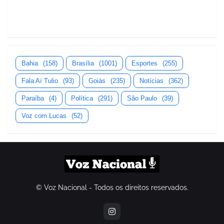
Bahia
(158)
Brasília
(1001)
Esportes
(255)
Fala Aí Tulio
(93)
Goiás
(235)
Notícias
(362)
Paraíba
(4)
Política
(291)
São Paulo
(39)
Voz com Lucas
(52)
© Voz Nacional - Todos os direitos reservados.