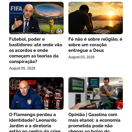
Futebol, poder e
Fé não é sobre religião, é
bastidores: até onde vão
sobre um coração
os acordos e onde
entregue a Deus
começam as teorias da
August 03, 2026
conspiração?
August 05, 2026
O Flamengo perdeu a
Opinião | Gasolina com
identidade? Leonardo
mais etanol: a economia
Jardim e a diretoria
prometida pode não
estão no centro da crise
chegar ao bolso do