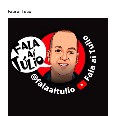
Fala aí Túlio