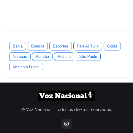
Bahia
Brasília
Esportes
Fala Aí Tulio
Goiás
Notícias
Paraíba
Política
São Paulo
Voz com Lucas
© Voz Nacional - Todos os direitos reservados.