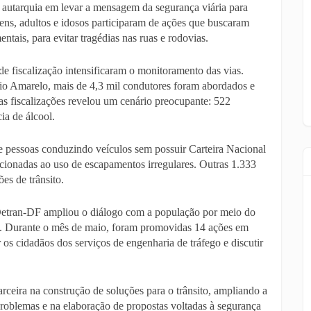
a autarquia em levar a mensagem da segurança viária para
ovens, adultos e idosos participaram de ações que buscaram
ntais, para evitar tragédias nas ruas e rodovias.
de fiscalização intensificaram o monitoramento das vias.
io Amarelo, mais de 4,3 mil condutores foram abordados e
das fiscalizações revelou um cenário preocupante: 522
ia de álcool.
 pessoas conduzindo veículos sem possuir Carteira Nacional
cionadas ao uso de escapamentos irregulares. Outras 1.333
ões de trânsito.
 Detran-DF ampliou o diálogo com a população por meio do
. Durante o mês de maio, foram promovidas 14 ações em
 os cidadãos dos serviços de engenharia de tráfego e discutir
rceira na construção de soluções para o trânsito, ampliando a
problemas e na elaboração de propostas voltadas à segurança