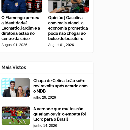
O Flamengo perdeu
Opinião | Gasolina
a identidade?
com mais etanol: a
Leonardo Jardim e a
economia prometida
diretoria estão no
pode não chegar ao
centro da crise
bolso do brasileiro
August 01, 2026
August 01, 2026
Mais Vistos
Chapa de Celina Leão sofre
reviravolta após acordo com
o MDB
julho 29, 2026
A verdade que muitos não
queriam ouvir: o empate foi
lucro para o Brasil
junho 14, 2026