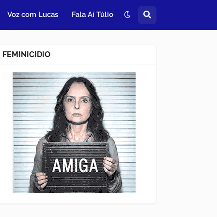
Voz com Lucas
Fala Aí Túlio
FEMINICIDIO