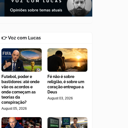
👉 Voz com Lucas
Futebol, poder e
Fé não é sobre
bastidores: até onde
religião, é sobre um
vão os acordos e
coração entregue a
onde começam as
Deus
teorias da
August 03, 2026
conspiração?
August 05, 2026