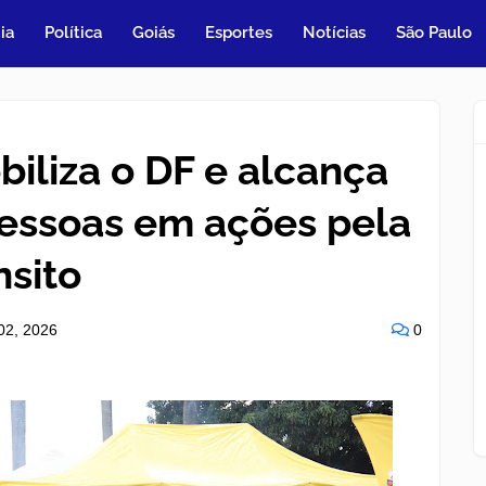
ia
Política
Goiás
Esportes
Notícias
São Paulo
iliza o DF e alcança
pessoas em ações pela
nsito
02, 2026
0