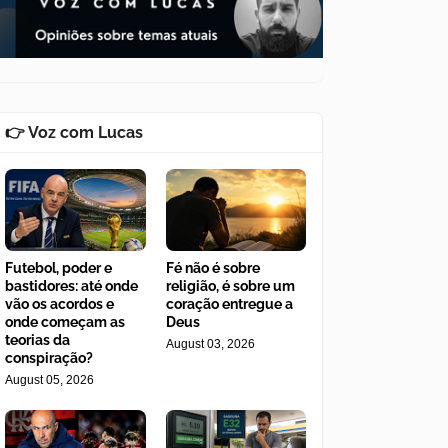
👉 Voz com Lucas
Futebol, poder e
Fé não é sobre
bastidores: até onde
religião, é sobre um
vão os acordos e
coração entregue a
onde começam as
Deus
teorias da
August 03, 2026
conspiração?
August 05, 2026