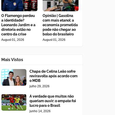
O Flamengo perdeu
Opinião | Gasolina
a identidade?
com mais etanol: a
Leonardo Jardim e a
economia prometida
diretoria estão no
pode não chegar ao
centro da crise
bolso do brasileiro
August 01, 2026
August 01, 2026
Mais Vistos
Chapa de Celina Leão sofre
reviravolta após acordo com
o MDB
julho 29, 2026
A verdade que muitos não
queriam ouvir: o empate foi
lucro para o Brasil
junho 14, 2026