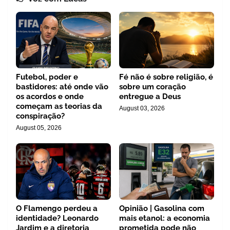
Futebol, poder e
Fé não é sobre religião, é
bastidores: até onde vão
sobre um coração
os acordos e onde
entregue a Deus
começam as teorias da
August 03, 2026
conspiração?
August 05, 2026
O Flamengo perdeu a
Opinião | Gasolina com
identidade? Leonardo
mais etanol: a economia
Jardim e a diretoria
prometida pode não