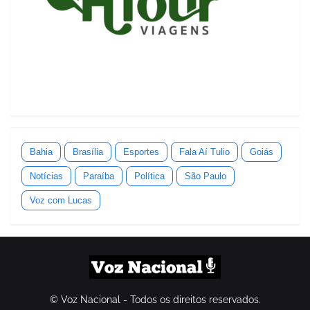
Bahia
Brasília
Esportes
Fala Aí Tulio
Goiás
Notícias
Paraíba
Política
São Paulo
Voz com Lucas
© Voz Nacional - Todos os direitos reservados.