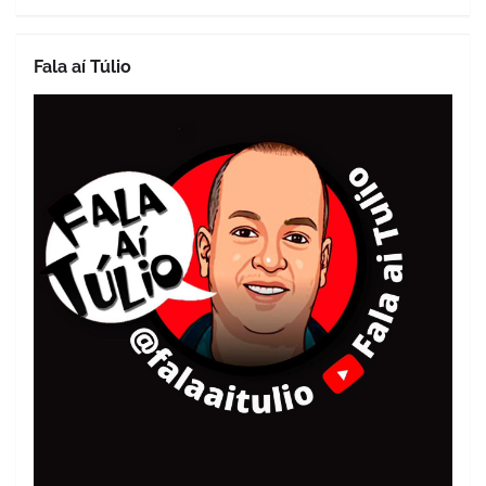
Fala aí Túlio