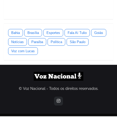
Bahia
Brasília
Esportes
Fala Aí Tulio
Goiás
Notícias
Paraíba
Política
São Paulo
Voz com Lucas
© Voz Nacional - Todos os direitos reservados.