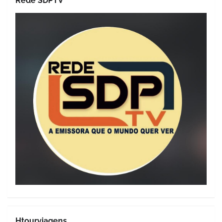
Rede SDPTV
Htourviagens