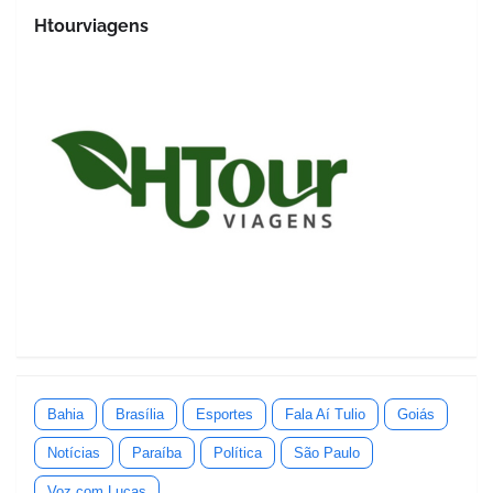
Htourviagens
Bahia
Brasília
Esportes
Fala Aí Tulio
Goiás
Notícias
Paraíba
Política
São Paulo
Voz com Lucas