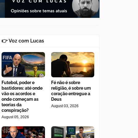
👉 Voz com Lucas
Futebol, poder e
Fé não é sobre
bastidores: até onde
religião, é sobre um
vão os acordos e
coração entregue a
onde começam as
Deus
teorias da
August 03, 2026
conspiração?
August 05, 2026