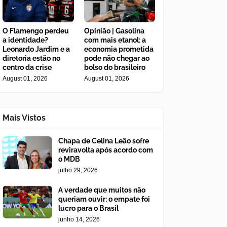
O Flamengo perdeu
Opinião | Gasolina
a identidade?
com mais etanol: a
Leonardo Jardim e a
economia prometida
diretoria estão no
pode não chegar ao
centro da crise
bolso do brasileiro
August 01, 2026
August 01, 2026
Mais Vistos
Chapa de Celina Leão sofre
reviravolta após acordo com
o MDB
julho 29, 2026
A verdade que muitos não
queriam ouvir: o empate foi
lucro para o Brasil
junho 14, 2026