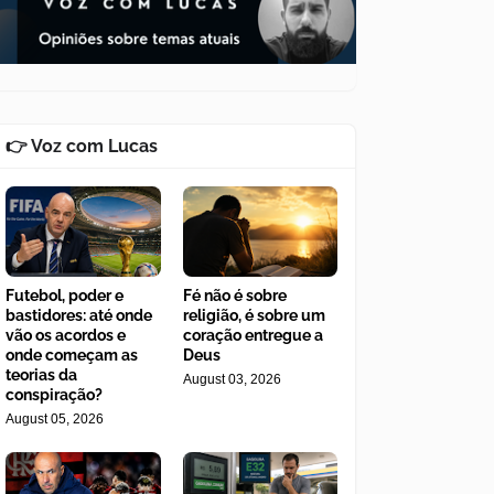
👉 Voz com Lucas
Futebol, poder e
Fé não é sobre
bastidores: até onde
religião, é sobre um
vão os acordos e
coração entregue a
onde começam as
Deus
teorias da
August 03, 2026
conspiração?
August 05, 2026