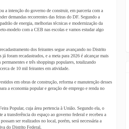
u a intenção do governo de construir, em parceria com a
nder demandas recorrentes das feiras do DF. Segundo a
padrão de energia, melhorias técnicas e modernização da
rojeto-modelo com a CEB nas escolas e vamos estudar algo
ecadastramento dos feirantes segue avançando no Distrito
s já foram recadastrados, e a meta para 2026 é alcançar mais
as permanentes e três shoppings populares, totalizando
erca de 10 mil feirantes em atividade.
estidos em obras de construção, reforma e manutenção desses
para a economia popular e geração de emprego e renda no
ira Popular, cuja área pertencia à União. Segundo ela, o
te a transferência do espaço ao governo federal e recebeu a
ossam ser realizados no local, porém, será necessária a
va do Distrito Federal.