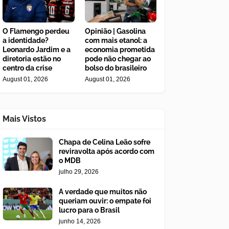
O Flamengo perdeu
Opinião | Gasolina
a identidade?
com mais etanol: a
Leonardo Jardim e a
economia prometida
diretoria estão no
pode não chegar ao
centro da crise
bolso do brasileiro
August 01, 2026
August 01, 2026
Mais Vistos
Chapa de Celina Leão sofre
reviravolta após acordo com
o MDB
julho 29, 2026
A verdade que muitos não
queriam ouvir: o empate foi
lucro para o Brasil
junho 14, 2026