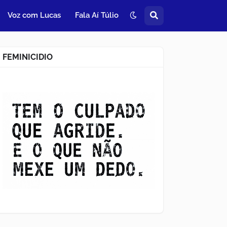
Voz com Lucas
Fala Aí Túlio
FEMINICIDIO