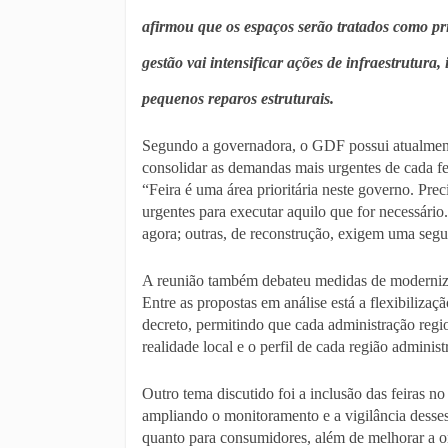
afirmou que os espaços serão tratados como pr
gestão vai intensificar ações de infraestrutura,
pequenos reparos estruturais.
Segundo a governadora, o GDF possui atualment
consolidar as demandas mais urgentes de cada fei
“Feira é uma área prioritária neste governo. Pre
urgentes para executar aquilo que for necessár
agora; outras, de reconstrução, exigem uma seg
A reunião também debateu medidas de moderniza
Entre as propostas em análise está a flexibiliza
decreto, permitindo que cada administração regi
realidade local e o perfil de cada região administr
Outro tema discutido foi a inclusão das feiras 
ampliando o monitoramento e a vigilância desses 
quanto para consumidores, além de melhorar a o