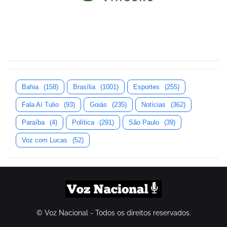
Bahia
(158)
Brasília
(1001)
Esportes
(255)
Fala Aí Tulio
(93)
Goiás
(235)
Notícias
(362)
Paraíba
(4)
Política
(291)
São Paulo
(39)
Voz com Lucas
(52)
© Voz Nacional - Todos os direitos reservados.