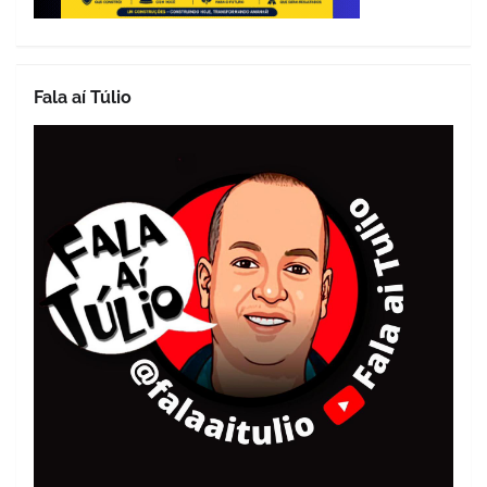
Fala aí Túlio