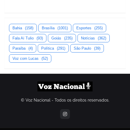
Bahia
(158)
Brasília
(1001)
Esportes
(255)
Fala Aí Tulio
(93)
Goiás
(235)
Notícias
(362)
Paraíba
(4)
Política
(291)
São Paulo
(39)
Voz com Lucas
(52)
© Voz Nacional - Todos os direitos reservados.