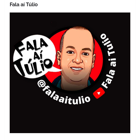
Fala aí Túlio