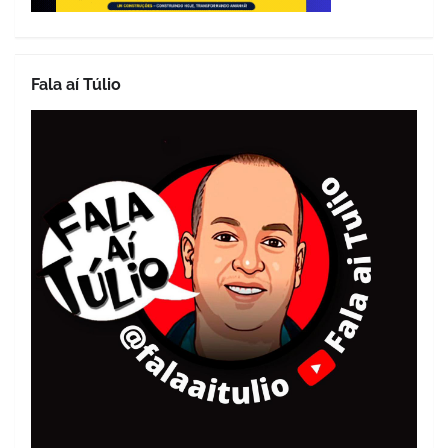
Fala aí Túlio