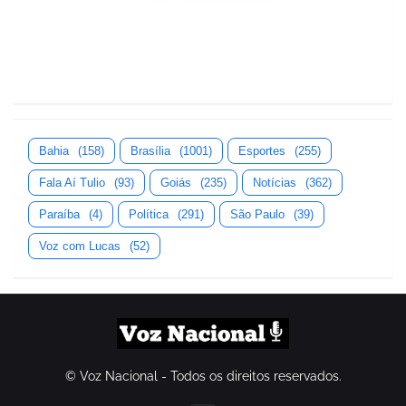
Bahia
(158)
Brasília
(1001)
Esportes
(255)
Fala Aí Tulio
(93)
Goiás
(235)
Notícias
(362)
Paraíba
(4)
Política
(291)
São Paulo
(39)
Voz com Lucas
(52)
© Voz Nacional - Todos os direitos reservados.