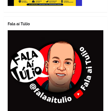
Fala aí Túlio