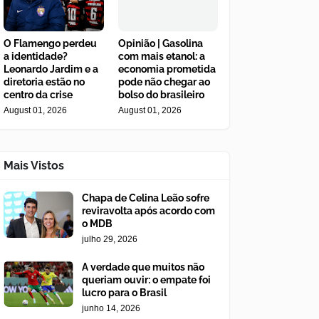
O Flamengo perdeu
Opinião | Gasolina
a identidade?
com mais etanol: a
Leonardo Jardim e a
economia prometida
diretoria estão no
pode não chegar ao
centro da crise
bolso do brasileiro
August 01, 2026
August 01, 2026
Mais Vistos
Chapa de Celina Leão sofre
reviravolta após acordo com
o MDB
julho 29, 2026
A verdade que muitos não
queriam ouvir: o empate foi
lucro para o Brasil
junho 14, 2026