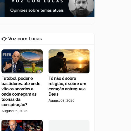
👉 Voz com Lucas
Futebol, poder e
Fé não é sobre
bastidores: até onde
religião, é sobre um
vão os acordos e
coração entregue a
onde começam as
Deus
teorias da
August 03, 2026
conspiração?
August 05, 2026