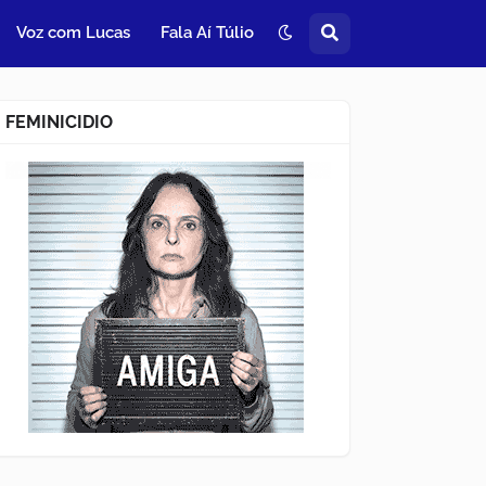
Voz com Lucas
Fala Aí Túlio
FEMINICIDIO