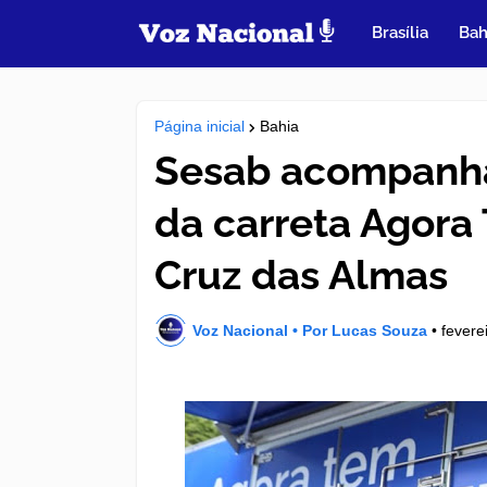
Brasília
Bah
Página inicial
Bahia
Sesab acompanha
da carreta Agora
Cruz das Almas
Voz Nacional • Por Lucas Souza
•
fevere