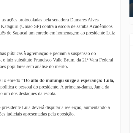
11), as ações protocoladas pela senadora Damares Alves
 Kataguiri (União-SP) contra a escola de samba Acadêmicos
arquês de Sapucaí um enredo em homenagem ao presidente Luiz
bas públicas à agremiação e pediam a suspensão do
, o juiz substituto Francisco Valle Brum, da 21ª Vara Federal
ções populares sem análise do mérito.
al o enredo
“Do alto do mulungu surge a esperança: Lula,
a política e pessoal do presidente. A primeira-dama, Janja da
omo um dos destaques da escola.
o presidente Lula deverá disputar a reeleição, aumentando a
ões judiciais apresentadas pela oposição.