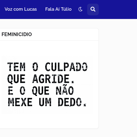
Voz com Lucas
Fala Aí Túlio
FEMINICIDIO