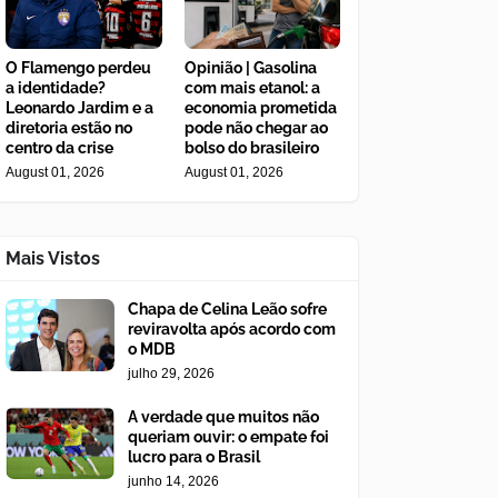
O Flamengo perdeu
Opinião | Gasolina
a identidade?
com mais etanol: a
Leonardo Jardim e a
economia prometida
diretoria estão no
pode não chegar ao
centro da crise
bolso do brasileiro
August 01, 2026
August 01, 2026
Mais Vistos
Chapa de Celina Leão sofre
reviravolta após acordo com
o MDB
julho 29, 2026
A verdade que muitos não
queriam ouvir: o empate foi
lucro para o Brasil
junho 14, 2026