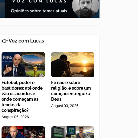
👉 Voz com Lucas
Futebol, poder e
Fé não é sobre
bastidores: até onde
religião, é sobre um
vão os acordos e
coração entregue a
onde começam as
Deus
teorias da
August 03, 2026
conspiração?
August 05, 2026