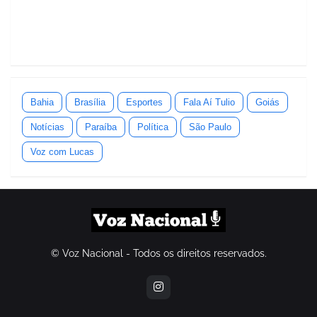
Bahia
Brasília
Esportes
Fala Aí Tulio
Goiás
Notícias
Paraíba
Política
São Paulo
Voz com Lucas
© Voz Nacional - Todos os direitos reservados.